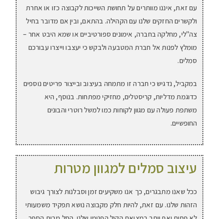
עם זאת, איננו מוותרים על תחושת השייכות לקבוצה כזו או אחרת
ולקשרים החזקים שלנו עם הקהילה. בהתאם, ובין אם מדובר בחיל
צה"לי, מחלקה בחברה, אימונים ספורטיביים או שמא היבט אחר –
מומלץ לפנות אל חברת המטבעה ולבקש כי יעצבו וייצרו עבורכם
סמלים.
במקביל, נדגיש כי חברה זו מתמחה בעיצוב ובייצור פריטים נוספים
כדוגמת מדליות, קריסטלים, מחזיקי מפתחות. בנוסף, היא
משתפת פעולה עם מגוון לקוחות כמו למשל רוטרי והבונים
החופשיים.
עיצוב סמלים למגוון מטרות
ככל שאנו מתבגרים, כך אנו משקיעים זמן וסבלנות לצורך גיבוש
הזהות שלנו. עם זאת, להיות חלק מקבוצה נושא תפקיד משמעותי
לא פחות ואף יותר במציאת הקול הפנימי שלנו. החל מבית הספר